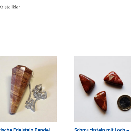
ristallklar
ische Edelstein Pendel
Schmuckstein mit Loch –