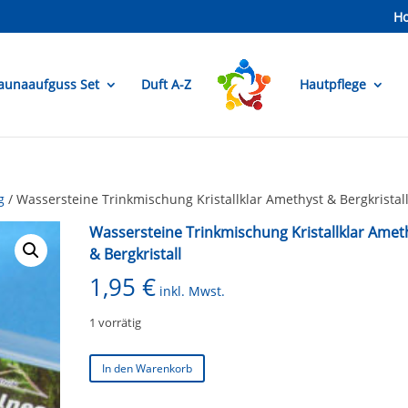
H
aunaaufguss Set
Duft A-Z
Hautpflege
g
/ Wassersteine Trinkmischung Kristallklar Amethyst & Bergkristal
Wassersteine Trinkmischung Kristallklar Amet
& Bergkristall
1,95
€
inkl. Mwst.
1 vorrätig
Wassersteine
In den Warenkorb
Trinkmischung
Kristallklar