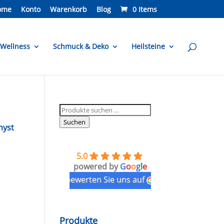
ome
Konto
Warenkorb
Blog
0 Items
Wellness
Schmuck & Deko
Heilsteine
Suchen
l
nach:
Suchen
hyst
5.0
powered by
G
o
o
g
l
e
bewerten Sie uns auf
Produkte