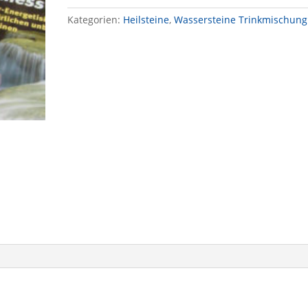
Amethyst
Kategorien:
Heilsteine
,
Wassersteine Trinkmischung
&
Bergkristall
Menge