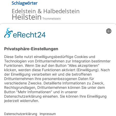
Schlagwörter
Edelstein & Halbedelstein
Heilstein
Trommelstein
Beiträge Blog
Lavendelöle zur Entspannung
Hochwertiges Olivenöl mit wertvoller Hautpflege
Verkaufsschlager bei Saunaöl & Duftöl
Mineralsteine, Heilsteine und Schmucksteine
Spitzner Saunaufguss, Duschschaum und Massageöl
Kategorien Blog
Aromatherapie
(5)
Heilsteine
(1)
Homepage
(5)
Saunaaufguss
(13)