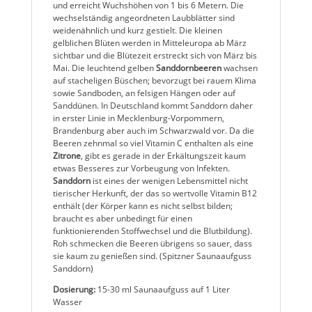
und erreicht Wuchshöhen von 1 bis 6 Metern. Die
wechselständig angeordneten Laubblätter sind
weidenähnlich und kurz gestielt. Die kleinen
gelblichen Blüten werden in Mitteleuropa ab März
sichtbar und die Blütezeit erstreckt sich von März bis
Mai. Die leuchtend gelben
Sanddornbeeren
wachsen
auf stacheligen Büschen; bevorzugt bei rauem Klima
sowie Sandboden, an felsigen Hängen oder auf
Sanddünen. In Deutschland kommt Sanddorn daher
in erster Linie in Mecklenburg-Vorpommern,
Brandenburg aber auch im Schwarzwald vor. Da die
Beeren zehnmal so viel Vitamin C enthalten als eine
Zitrone
, gibt es gerade in der Erkältungszeit kaum
etwas Besseres zur Vorbeugung von Infekten.
Sanddorn
ist eines der wenigen Lebensmittel nicht
tierischer Herkunft, der das so wertvolle Vitamin B12
enthält (der Körper kann es nicht selbst bilden;
braucht es aber unbedingt für einen
funktionierenden Stoffwechsel und die Blutbildung).
Roh schmecken die Beeren übrigens so sauer, dass
sie kaum zu genießen sind. (Spitzner Saunaaufguss
Sanddorn)
Dosierung:
15-30 ml Saunaaufguss auf 1 Liter
Wasser