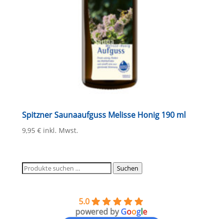
Spitzner Saunaaufguss Melisse Honig 190 ml
9,95
€
inkl. Mwst.
Suchen
Suchen
nach:
5.0
powered by
G
o
o
g
l
e