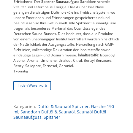
Erfrischend
. Der
Spitzner Saunaaufguss Sanddorn
schenkt
Vitalität und liefert neue Energie. Direkt über Ihre Nase
gelangen die winzigen Duftmoleküle ins limbische System, wo
unsere Emotionen und Erinnerungen gespeichert sind und
beeinflussen so Ihre Gefühlswelt. Alle Spitzner Saunaaufgüsse
tragen als besonderes Merkmal das Qualitätssiegel des
Deutschen Sauna-Bundes. Dies bedeutet, dass alle Produkte
von einem unabhängigen Institut kontrolliert werden hinsichtlich
der Natürlichkeit der Ausgangsstoffe, Herstellung nach GMP-
Richtlinien, vollständige Deklaration der Inhaltsstoffe sowie
eindeutige Lager- und Dosierhinweise.
Inhaltsstoffe:
Isopropyl
Alcohol, Aroma, Limonene, Linalool, Citral, Benzyl Benzoate,
Benzyl Salicylate, Farnesol, Geraniol.
1 vorrätig
Spitzner
In den Warenkorb
Saunaaufguss
Sanddorn
190
ml
Kategorien:
Duftöl & Saunaöl Spitzner
,
Flasche 190
Menge
ml
,
Sanddorn Duftöl & Saunaöl
,
Saunaöl Duftöl
Saunaaufguss
,
Spitzner