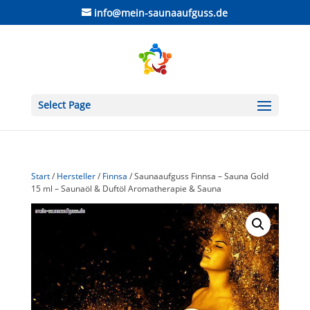
info@mein-saunaaufguss.de
Select Page
Start
/
Hersteller
/
Finnsa
/ Saunaaufguss Finnsa – Sauna Gold
15 ml – Saunaöl & Duftöl Aromatherapie & Sauna