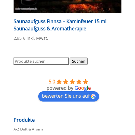
Saunaaufguss Finnsa – Kaminfeuer 15 ml
Saunaaufguss & Aromatherapie
2,95
€
inkl. Mwst.
Suchen
Suchen
nach:
5.0
powered by
G
o
o
g
l
e
bewerten Sie uns auf
Produkte
A-Z Duft & Aroma