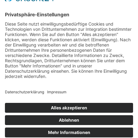
Lavendelöle zur Entspannung
Hochwertiges Olivenöl mit wertvoller Hautpflege
Verkaufsschlager bei Saunaöl & Duftöl
Mineralsteine, Heilsteine und Schmucksteine
Spitzner Saunaufguss, Duschschaum und Massageöl
Kategorien Blog
Aromatherapie
(5)
Heilsteine
(1)
Homepage
(5)
Saunaaufguss
(13)
Impressum
Datenschutz
Zahlungsarten
Widerruf
AGB
Versand
Kontakt
Geschäftspartner
© mein-saunaaufguss.de ≡
Webdesign & SEO