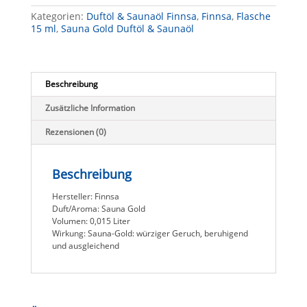
15
Kategorien:
Duftöl & Saunaöl Finnsa
,
Finnsa
,
Flasche
ml
15 ml
,
Sauna Gold Duftöl & Saunaöl
-
Saunaöl
&
Duftöl
Aromatherapie
Beschreibung
&
Sauna
Zusätzliche Information
Menge
Rezensionen (0)
Beschreibung
Hersteller: Finnsa
Duft/Aroma: Sauna Gold
Volumen: 0,015 Liter
Wirkung: Sauna-Gold: würziger Geruch, beruhigend
und ausgleichend