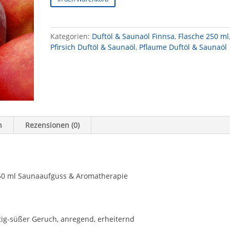
Finnsa
-
Pfirsich
Kategorien:
Duftöl & Saunaöl Finnsa
,
Flasche 250 ml
Pflaume
Pfirsich Duftöl & Saunaöl
,
Pflaume Duftöl & Saunaöl
250
ml
-
Saunaöl
&
Duftöl
Aromatherapie
n
Rezensionen (0)
&
Sauna
Menge
250 ml Saunaaufguss & Aromatherapie
htig-süßer Geruch, anregend, erheiternd