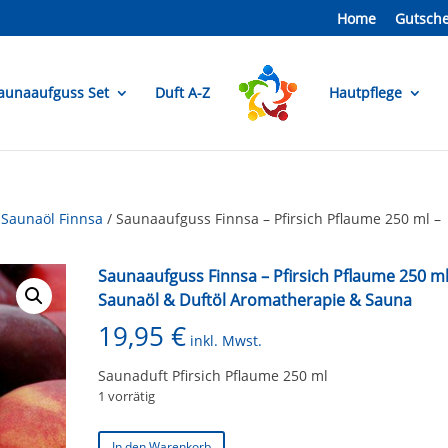
Home
Gutsche
aunaaufguss Set
Duft A-Z
Hautpflege
 Saunaöl Finnsa
/ Saunaaufguss Finnsa – Pfirsich Pflaume 250 ml –
Saunaaufguss Finnsa – Pfirsich Pflaume 250 ml
Saunaöl & Duftöl Aromatherapie & Sauna
19,95
€
inkl. Mwst.
Saunaduft Pfirsich Pflaume 250 ml
1 vorrätig
Saunaaufguss
In den Warenkorb