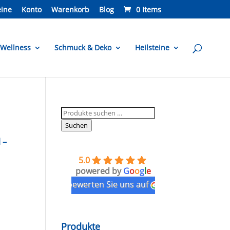
ine
Konto
Warenkorb
Blog
0 Items
Wellness
Schmuck & Deko
Heilsteine
Suchen
nach:
Suchen
 –
5.0
powered by
G
o
o
g
l
e
bewerten Sie uns auf
Produkte