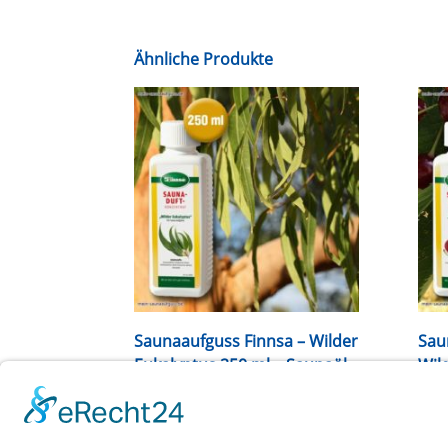
Ähnliche Produkte
Saunaaufguss Finnsa – Wilder
Sau
Eukalyptus 250 ml – Saunaöl
Wil
& Duftöl Aromatherapie &
& D
Sauna
Sau
19,95
€
inkl. Mwst.
14,