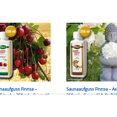
naaufguss Finnsa –
Saunaaufguss Finnsa – As
dkirsche 250 ml – Saunaöl
250 ml – Saunaöl & Duftöl
uftöl Aromatherapie &
Aromatherapie & Sauna
na
19,95
€
inkl. Mwst.
95
€
inkl. Mwst.