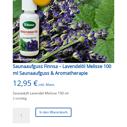
Saunaaufguss Finnsa – Lavendelöl Melisse 100
ml Saunaaufguss & Aromatherapie
12,95
€
inkl. Mwst.
Saunaduft Lavendel Melisse 100 ml
2 vorrätig
Saunaaufguss
In den Warenkorb
Finnsa
-
Lavendelöl