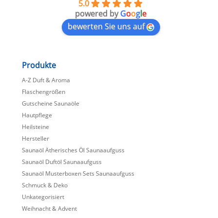
5.0
powered by
G
o
o
g
l
e
bewerten Sie uns auf
Produkte
A-Z Duft & Aroma
Flaschengrößen
Gutscheine Saunaöle
Hautpflege
Heilsteine
Hersteller
Saunaöl Ätherisches Öl Saunaaufguss
Saunaöl Duftöl Saunaaufguss
Saunaöl Musterboxen Sets Saunaaufguss
Schmuck & Deko
Unkategorisiert
Weihnacht & Advent