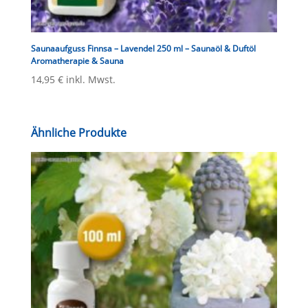
Saunaaufguss Finnsa – Lavendel 250 ml – Saunaöl & Duftöl
Aromatherapie & Sauna
14,95
€
inkl. Mwst.
Ähnliche Produkte