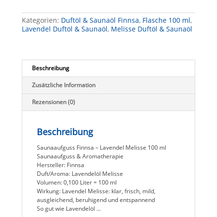
Melisse
100
Kategorien:
Duftöl & Saunaöl Finnsa
,
Flasche 100 ml
,
ml
Lavendel Duftöl & Saunaöl
,
Melisse Duftöl & Saunaöl
Saunaaufguss
&
Aromatherapie
Menge
Beschreibung
Zusätzliche Information
Rezensionen (0)
Beschreibung
Saunaaufguss Finnsa – Lavendel Melisse 100 ml
Saunaaufguss & Aromatherapie
Hersteller: Finnsa
Duft/Aroma: Lavendelöl Melisse
Volumen: 0,100 Liter = 100 ml
Wirkung: Lavendel Melisse: klar, frisch, mild,
ausgleichend, beruhigend und entspannend
So gut wie Lavendelöl …