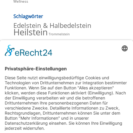
Wellness
Schlagwörter
Edelstein & Halbedelstein
Heilstein
Trommelstein
Beiträge Blog
Lavendelöle zur Entspannung
Hochwertiges Olivenöl mit wertvoller Hautpflege
Verkaufsschlager bei Saunaöl & Duftöl
Mineralsteine, Heilsteine und Schmucksteine
Spitzner Saunaufguss, Duschschaum und Massageöl
Kategorien Blog
Aromatherapie
(5)
Heilsteine
(1)
Homepage
(5)
Saunaaufguss
(13)