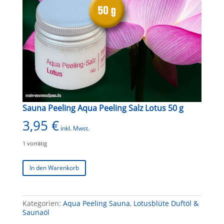
Sauna Peeling Aqua Peeling Salz Lotus 50 g
3,95
€
inkl. Mwst.
1 vorrätig
Sauna
In den Warenkorb
Peeling
Aqua
Peeling
Salz
Kategorien:
Aqua Peeling Sauna
,
Lotusblüte Duftöl &
Lotus
Saunaöl
50