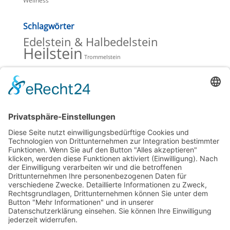
Wellness
Schlagwörter
Edelstein & Halbedelstein
Heilstein
Trommelstein
Beiträge Blog
Lavendelöle zur Entspannung
Hochwertiges Olivenöl mit wertvoller Hautpflege
Verkaufsschlager bei Saunaöl & Duftöl
Mineralsteine, Heilsteine und Schmucksteine
Spitzner Saunaufguss, Duschschaum und Massageöl
Kategorien Blog
Aromatherapie
(5)
Heilsteine
(1)
Homepage
(5)
Saunaaufguss
(13)