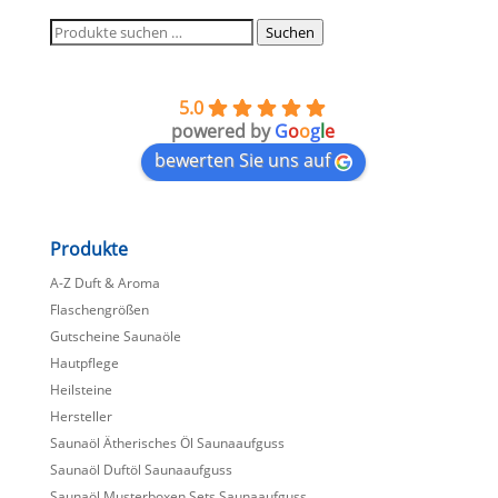
Suchen
Suchen
nach:
5.0
powered by
G
o
o
g
l
e
bewerten Sie uns auf
Produkte
A-Z Duft & Aroma
Flaschengrößen
Gutscheine Saunaöle
Hautpflege
Heilsteine
Hersteller
Saunaöl Ätherisches Öl Saunaaufguss
Saunaöl Duftöl Saunaaufguss
Saunaöl Musterboxen Sets Saunaaufguss