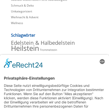
Schmuck & Deko
Unkategorisiert
Weihnacht & Advent
Wellness
Schlagwörter
Edelstein & Halbedelstein
Heilstein
Trommelstein
Beiträge Blog
Lavendelöle zur Entspannung
Hochwertiges Olivenöl mit wertvoller Hautpflege
Verkaufsschlager bei Saunaöl & Duftöl
Mineralsteine, Heilsteine und Schmucksteine
Spitzner Saunaufguss, Duschschaum und Massageöl
Kategorien Blog