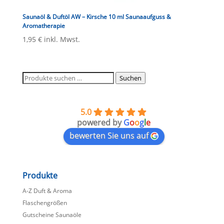
Saunaöl & Duftöl AW – Kirsche 10 ml Saunaaufguss &
Aromatherapie
1,95
€
inkl. Mwst.
Suchen
Suchen
nach:
5.0
powered by
G
o
o
g
l
e
bewerten Sie uns auf
Produkte
A-Z Duft & Aroma
Flaschengrößen
Gutscheine Saunaöle