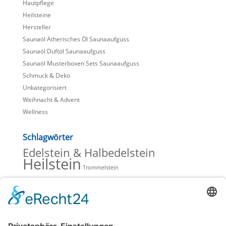
Hautpflege
Heilsteine
Hersteller
Saunaöl Ätherisches Öl Saunaaufguss
Saunaöl Duftöl Saunaaufguss
Saunaöl Musterboxen Sets Saunaaufguss
Schmuck & Deko
Unkategorisiert
Weihnacht & Advent
Wellness
Schlagwörter
Edelstein & Halbedelstein
Heilstein
Trommelstein
Beiträge Blog
Lavendelöle zur Entspannung
Hochwertiges Olivenöl mit wertvoller Hautpflege