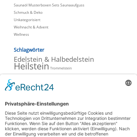
Saunaöl Musterboxen Sets Saunaaufguss
Schmuck & Deko
Unkategorisiert
Weihnacht & Advent
Wellness
Schlagwörter
Edelstein & Halbedelstein
Heilstein
Trommelstein
Beiträge Blog
Lavendelöle zur Entspannung
Hochwertiges Olivenöl mit wertvoller Hautpflege
Verkaufsschlager bei Saunaöl & Duftöl
Mineralsteine, Heilsteine und Schmucksteine
Spitzner Saunaufguss, Duschschaum und Massageöl