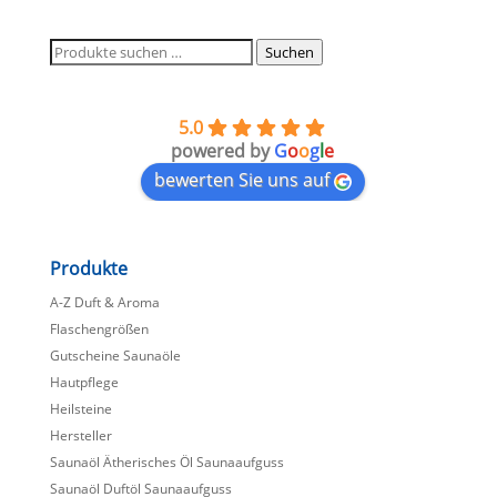
Suchen
Suchen
nach:
5.0
powered by
G
o
o
g
l
e
bewerten Sie uns auf
Produkte
A-Z Duft & Aroma
Flaschengrößen
Gutscheine Saunaöle
Hautpflege
Heilsteine
Hersteller
Saunaöl Ätherisches Öl Saunaaufguss
Saunaöl Duftöl Saunaaufguss